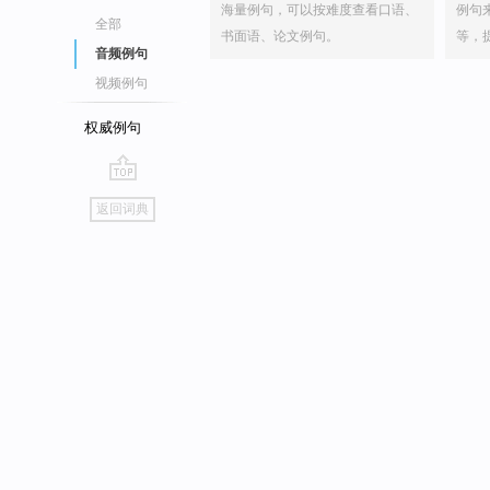
海量例句，可以按难度查看口语、
例句
全部
书面语、论文例句。
等，
音频例句
视频例句
权威例句
go
返回词典
top