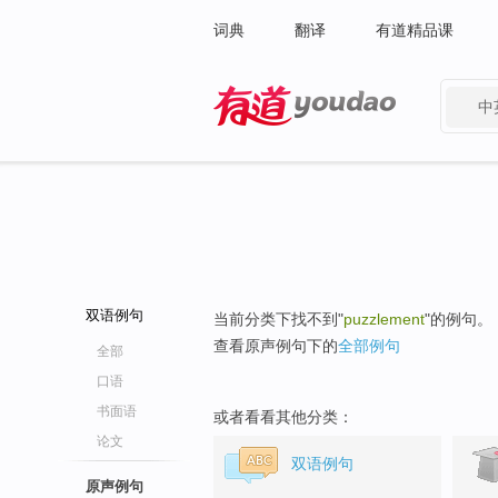
词典
翻译
有道精品课
中
有道 - 网易旗下搜索
双语例句
当前分类下找不到"
puzzlement
"的例句。
查看原声例句下的
全部例句
全部
口语
书面语
或者看看其他分类：
论文
双语例句
原声例句