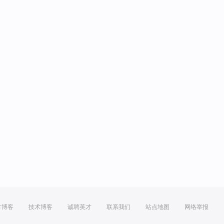
方博客
技术博客
诚聘英才
联系我们
站点地图
网络举报