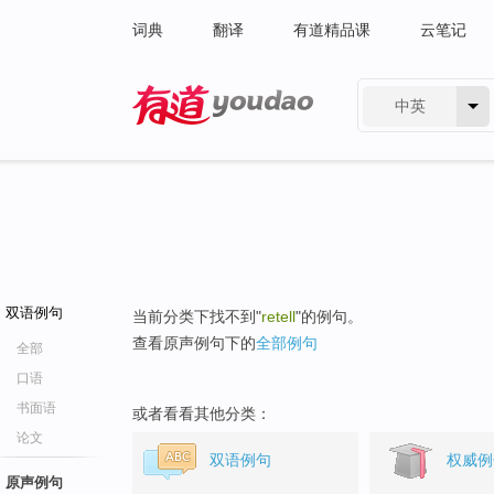
词典
翻译
有道精品课
云笔记
中英
有道 - 网易旗下搜索
双语例句
当前分类下找不到"
retell
"的例句。
查看原声例句下的
全部例句
全部
口语
书面语
或者看看其他分类：
论文
双语例句
权威例
原声例句