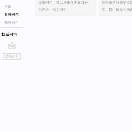
海量例句，可以按难度查看口语、
例句来自权威英文
全部
书面语、论文例句。
等，提供最专业的
音频例句
视频例句
权威例句
go
返回词典
top