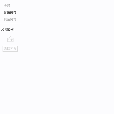
全部
音频例句
视频例句
权威例句
go
返回词典
top