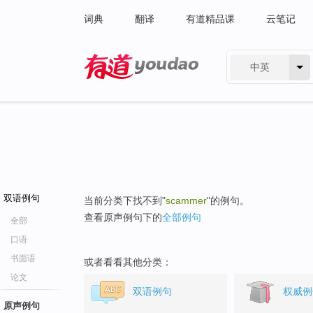
词典
翻译
有道精品课
云笔记
中英
有道 - 网易旗下搜索
双语例句
当前分类下找不到"
scammer
"的例句。
查看原声例句下的
全部例句
全部
口语
书面语
或者看看其他分类：
论文
双语例句
权威例
原声例句