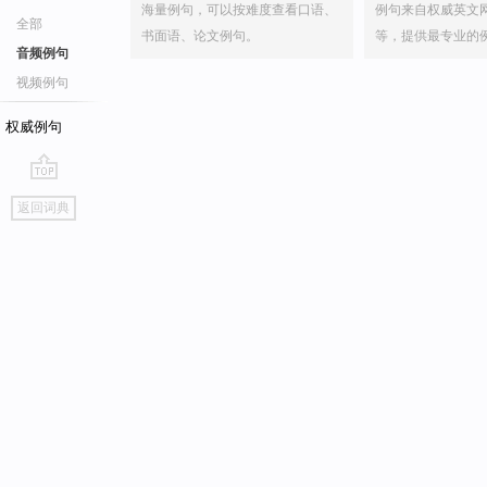
海量例句，可以按难度查看口语、
例句来自权威英文
全部
书面语、论文例句。
等，提供最专业的
音频例句
视频例句
权威例句
go
返回词典
top