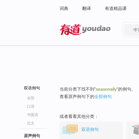
词典
翻译
有道精品课
中
有道 - 网易旗下搜索
双语例句
当前分类下找不到"
seasonally
"的例句。
查看原声例句下的
全部例句
全部
口语
书面语
或者看看其他分类：
论文
双语例句
原声例句