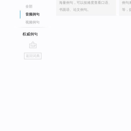
海量例句，可以按难度查看口语、
例句
全部
书面语、论文例句。
等，
音频例句
视频例句
权威例句
go
返回词典
top