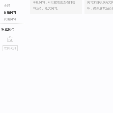
海量例句，可以按难度查看口语、
例句来自权威英文
全部
书面语、论文例句。
等，提供最专业的
音频例句
视频例句
权威例句
go
返回词典
top