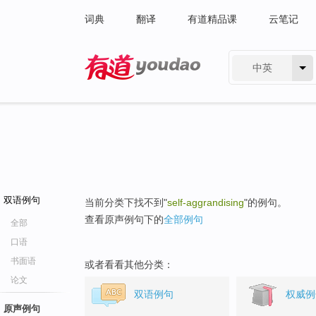
词典
翻译
有道精品课
云笔记
中英
有道 - 网易旗下搜索
双语例句
当前分类下找不到"
self-aggrandising
"的例句。
查看原声例句下的
全部例句
全部
口语
书面语
或者看看其他分类：
论文
双语例句
权威例
原声例句