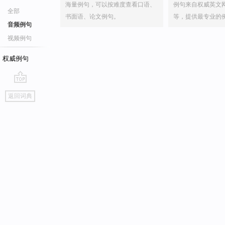
海量例句，可以按难度查看口语、
例句来自权威英文
全部
书面语、论文例句。
等，提供最专业的
音频例句
视频例句
权威例句
go
返回词典
top