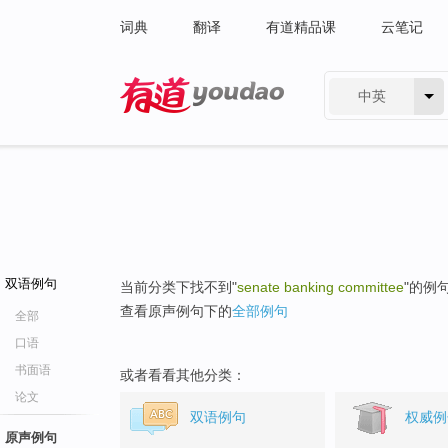
词典
翻译
有道精品课
云笔记
中英
有道 - 网易旗下搜索
双语例句
当前分类下找不到"
senate banking committee
"的例
查看原声例句下的
全部例句
全部
口语
书面语
或者看看其他分类：
论文
双语例句
权威例
原声例句