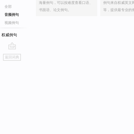
海量例句，可以按难度查看口语、
例句来自权威英文
全部
书面语、论文例句。
等，提供最专业的
音频例句
视频例句
权威例句
go
返回词典
top