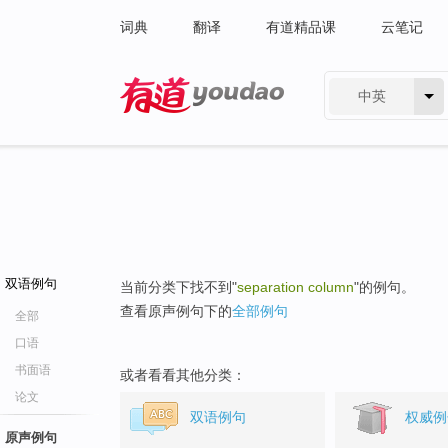
词典
翻译
有道精品课
云笔记
中英
有道 - 网易旗下搜索
双语例句
当前分类下找不到"
separation column
"的例句。
查看原声例句下的
全部例句
全部
口语
书面语
或者看看其他分类：
论文
双语例句
权威例
原声例句