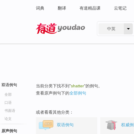
词典
翻译
有道精品课
云笔记
中英
有道 - 网易旗下搜索
双语例句
当前分类下找不到"
shatter
"的例句。
查看原声例句下的
全部例句
全部
口语
书面语
或者看看其他分类：
论文
双语例句
权威例
原声例句