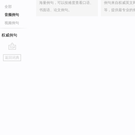
海量例句，可以按难度查看口语、
例句来自权威英文
全部
书面语、论文例句。
等，提供最专业的
音频例句
视频例句
权威例句
go
返回词典
top