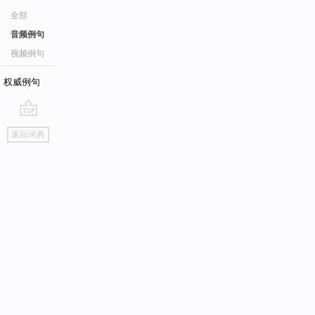
全部
音频例句
视频例句
权威例句
go
返回词典
top