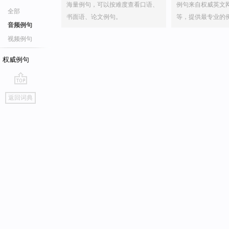
海量例句，可以按难度查看口语、
例句来自权威英文
全部
书面语、论文例句。
等，提供最专业的
音频例句
视频例句
权威例句
go
返回词典
top