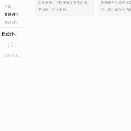
海量例句，可以按难度查看口语、
例句来自权威英文
全部
书面语、论文例句。
等，提供最专业的
音频例句
视频例句
权威例句
go
返回词典
top