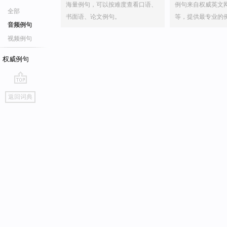
海量例句，可以按难度查看口语、
例句来自权威英文
全部
书面语、论文例句。
等，提供最专业的
音频例句
视频例句
权威例句
go
返回词典
top