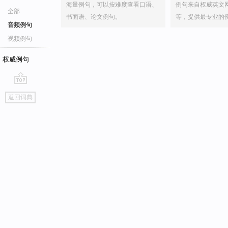
海量例句，可以按难度查看口语、
例句来自权威英文
全部
书面语、论文例句。
等，提供最专业的
音频例句
视频例句
权威例句
go
返回词典
top