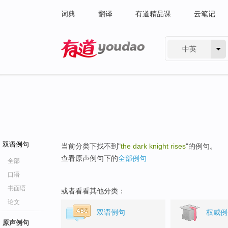
词典
翻译
有道精品课
云笔记
中英
有道 - 网易旗下搜索
双语例句
当前分类下找不到"
the dark knight rises
"的例句。
查看原声例句下的
全部例句
全部
口语
书面语
或者看看其他分类：
论文
双语例句
权威例
原声例句