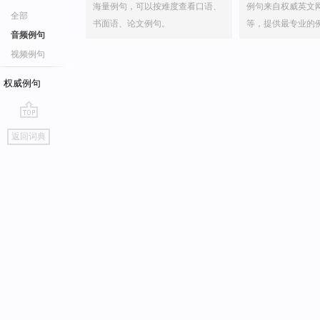
海量例句，可以按难度查看口语、
例句来自权威英文
全部
书面语、论文例句。
等，提供最专业的
音频例句
视频例句
权威例句
go
返回词典
top