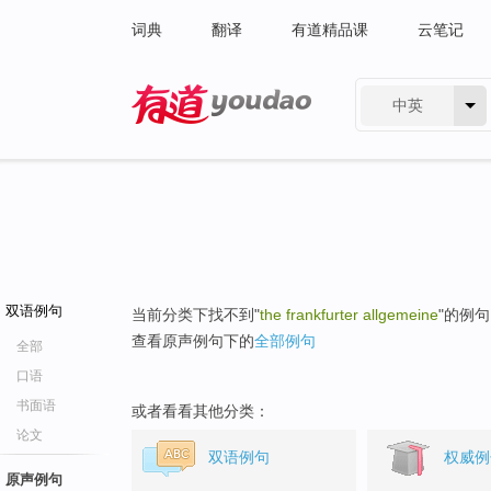
词典
翻译
有道精品课
云笔记
中英
有道 - 网易旗下搜索
双语例句
当前分类下找不到"
the frankfurter allgemeine
"的例
查看原声例句下的
全部例句
全部
口语
书面语
或者看看其他分类：
论文
双语例句
权威例
原声例句