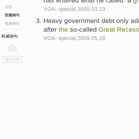
has entered what he called "a
g
全部
VOA: special.2009.03.13
音频例句
Heavy government debt only ad
视频例句
after
the
so-called
Great
Recess
权威例句
VOA: special.2009.05.29
go
返回词典
top