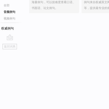
海量例句，可以按难度查看口语、
例句来自权威英文
全部
书面语、论文例句。
等，提供最专业的
音频例句
视频例句
权威例句
go
返回词典
top