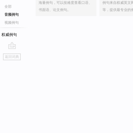
海量例句，可以按难度查看口语、
例句来自权威英文
全部
书面语、论文例句。
等，提供最专业的
音频例句
视频例句
权威例句
go
返回词典
top