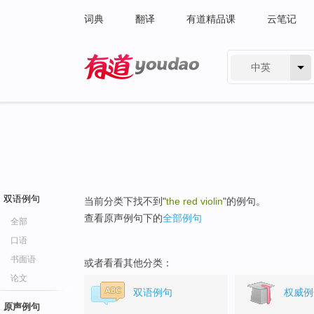
词典
翻译
有道精品课
云笔记
中英
有道 - 网易旗下搜索
双语例句
当前分类下找不到"
the red violin
"的例句。
查看原声例句下的
全部例句
全部
口语
书面语
或者看看其他分类：
论文
双语例句
权威例
原声例句