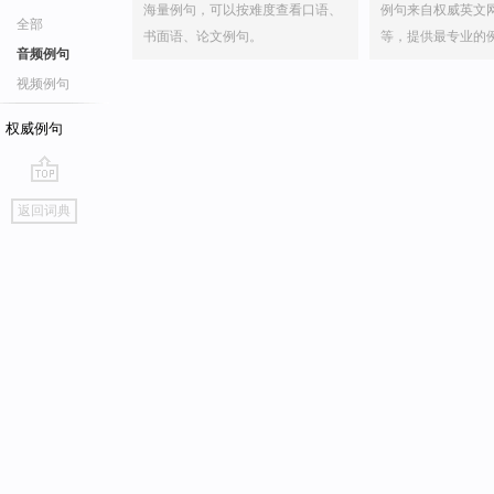
海量例句，可以按难度查看口语、
例句来自权威英文
全部
书面语、论文例句。
等，提供最专业的
音频例句
视频例句
权威例句
go
返回词典
top