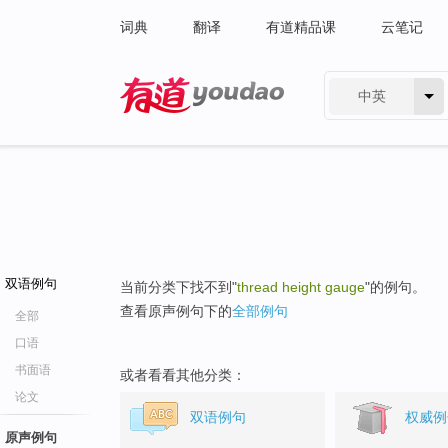
词典
翻译
有道精品课
云笔记
中英
有道 - 网易旗下搜索
双语例句
当前分类下找不到"
thread height gauge
"的例句。
查看原声例句下的
全部例句
全部
口语
书面语
或者看看其他分类：
论文
双语例句
权威例
原声例句