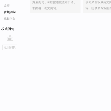
海量例句，可以按难度查看口语、
例句来自权威英文
全部
书面语、论文例句。
等，提供最专业的
音频例句
视频例句
权威例句
go
返回词典
top