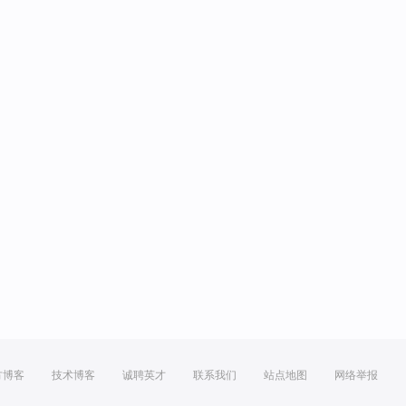
方博客
技术博客
诚聘英才
联系我们
站点地图
网络举报