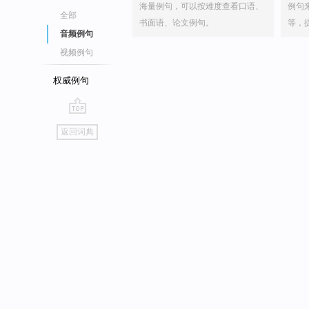
海量例句，可以按难度查看口语、
例句
全部
书面语、论文例句。
等，
音频例句
视频例句
权威例句
go
返回词典
top