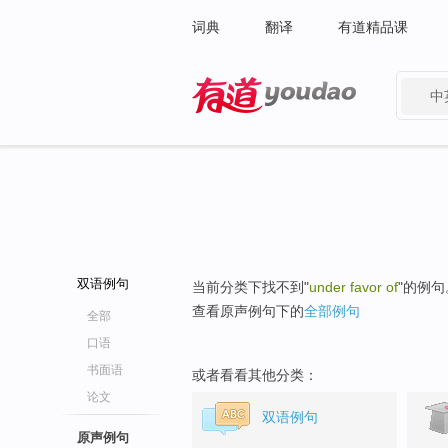
词典
翻译
有道精品课
中
有道 - 网易旗下搜索
双语例句
当前分类下找不到"
under favor of
"的例句
查看原声例句下的
全部例句
全部
口语
书面语
或者看看其他分类：
论文
双语例句
原声例句