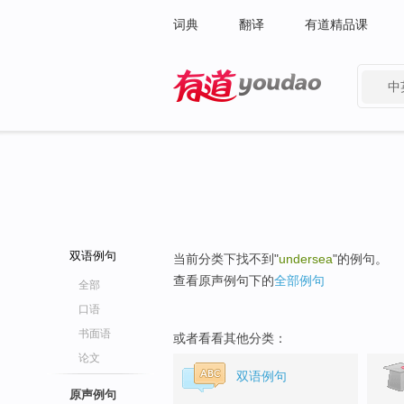
词典
翻译
有道精品课
中
有道 - 网易旗下搜索
双语例句
当前分类下找不到"
undersea
"的例句。
查看原声例句下的
全部例句
全部
口语
书面语
或者看看其他分类：
论文
双语例句
原声例句