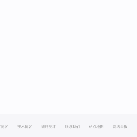
方博客
技术博客
诚聘英才
联系我们
站点地图
网络举报