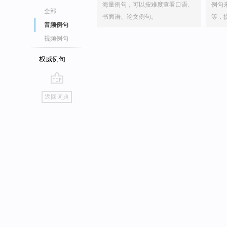
海量例句，可以按难度查看口语、
例句
全部
书面语、论文例句。
等，
音频例句
视频例句
权威例句
go
返回词典
top