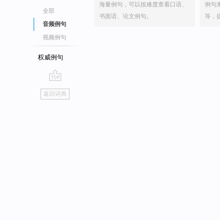
海量例句，可以按难度查看口语、
例句
全部
书面语、论文例句。
等，
音频例句
视频例句
权威例句
go
返回词典
top