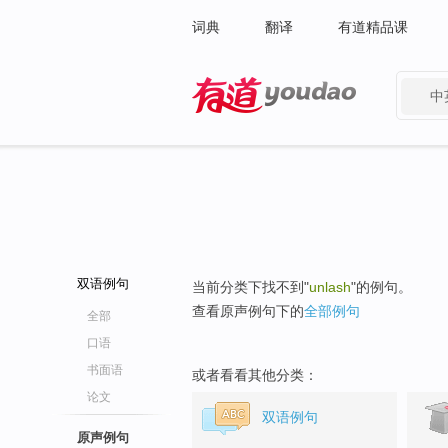
词典
翻译
有道精品课
中
有道 - 网易旗下搜索
双语例句
当前分类下找不到"
unlash
"的例句。
查看原声例句下的
全部例句
全部
口语
书面语
或者看看其他分类：
论文
双语例句
原声例句