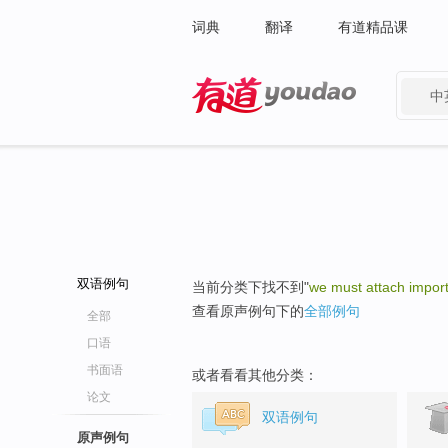
词典
翻译
有道精品课
中
有道 - 网易旗下搜索
双语例句
当前分类下找不到"
we must attach impor
查看原声例句下的
全部例句
全部
口语
书面语
或者看看其他分类：
论文
双语例句
原声例句