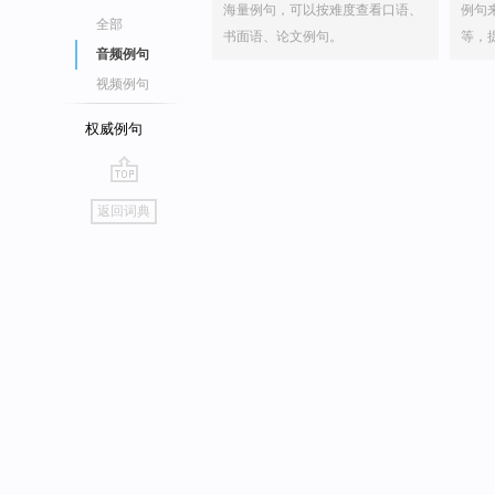
海量例句，可以按难度查看口语、
例句
全部
书面语、论文例句。
等，
音频例句
视频例句
权威例句
go
返回词典
top