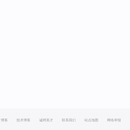
方博客
技术博客
诚聘英才
联系我们
站点地图
网络举报