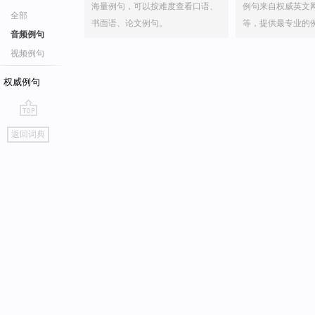
海量例句，可以按难度查看口语、
例句来自权威英文
全部
书面语、论文例句。
等，提供最专业的
音频例句
视频例句
权威例句
go
返回词典
top