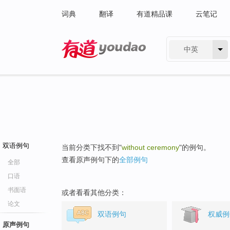
词典
翻译
有道精品课
云笔记
中英
有道 - 网易旗下搜索
双语例句
当前分类下找不到"
without ceremony
"的例句。
查看原声例句下的
全部例句
全部
口语
书面语
或者看看其他分类：
论文
双语例句
权威例
原声例句