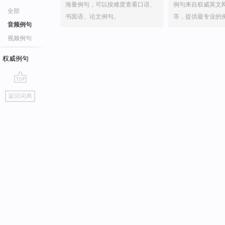
海量例句，可以按难度查看口语、
例句来自权威英文
全部
书面语、论文例句。
等，提供最专业的
音频例句
视频例句
权威例句
go
返回词典
top