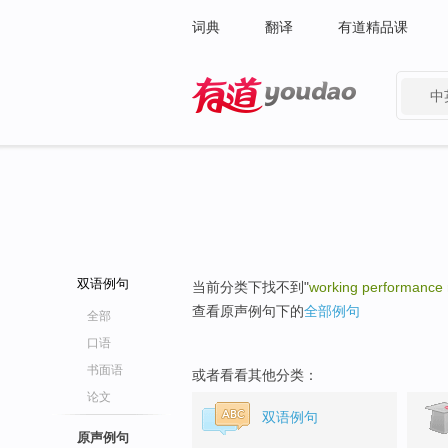
词典
翻译
有道精品课
中
有道 - 网易旗下搜索
双语例句
当前分类下找不到"
working performance r
查看原声例句下的
全部例句
全部
口语
书面语
或者看看其他分类：
论文
双语例句
原声例句