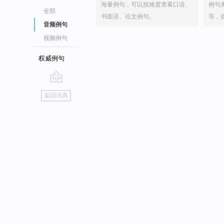
海量例句，可以按难度查看口语、
例句
全部
书面语、论文例句。
等，
音频例句
视频例句
权威例句
go
返回词典
top