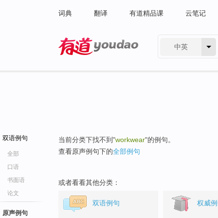
词典
翻译
有道精品课
云笔记
中英
有道 - 网易旗下搜索
双语例句
当前分类下找不到"
workwear
"的例句。
查看原声例句下的
全部例句
全部
口语
书面语
或者看看其他分类：
论文
双语例句
权威例
原声例句