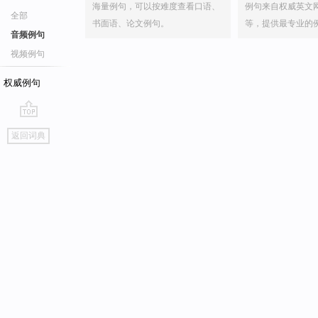
海量例句，可以按难度查看口语、
例句来自权威英文
全部
书面语、论文例句。
等，提供最专业的
音频例句
视频例句
权威例句
go
返回词典
top