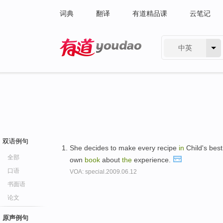
词典
翻译
有道精品课
云笔记
中英
有道 - 网易旗下搜索
双语例句
She decides to make every recipe
in
Child's bes
全部
own
book
about
the
experience.
口语
VOA: special.2009.06.12
书面语
论文
原声例句