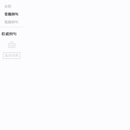
全部
音频例句
视频例句
权威例句
go
返回词典
top