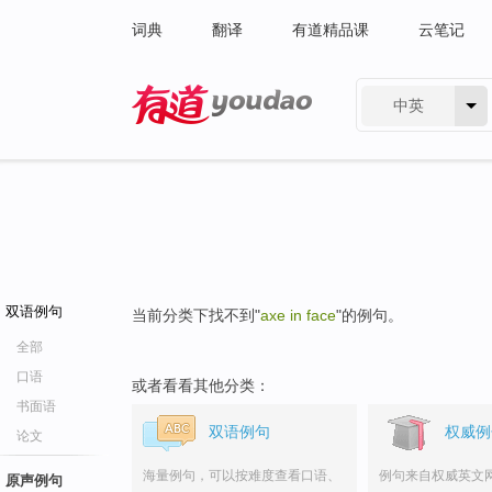
词典
翻译
有道精品课
云笔记
中英
有道 - 网易旗下搜索
双语例句
当前分类下找不到"
axe in face
"的例句。
全部
口语
或者看看其他分类：
书面语
双语例句
权威例
论文
海量例句，可以按难度查看口语、
例句来自权威英文
原声例句