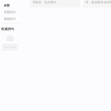
书面语、论文例句。
等，提供最专业的
全部
音频例句
视频例句
权威例句
go
返回词典
top