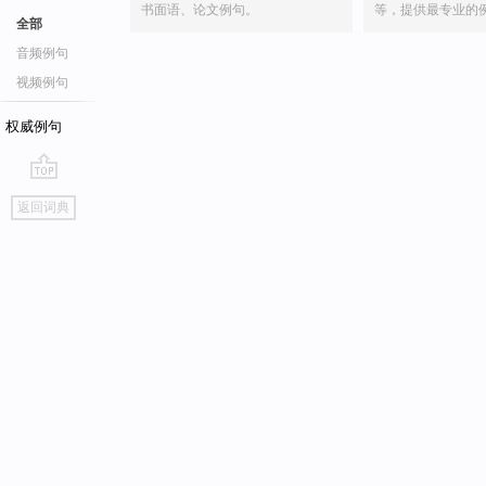
书面语、论文例句。
等，提供最专业的
全部
音频例句
视频例句
权威例句
go
返回词典
top