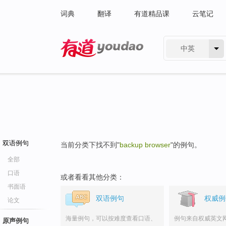
词典
翻译
有道精品课
云笔记
中英
有道 - 网易旗下搜索
双语例句
当前分类下找不到"
backup browser
"的例句。
全部
口语
或者看看其他分类：
书面语
双语例句
权威例
论文
海量例句，可以按难度查看口语、
例句来自权威英文
原声例句