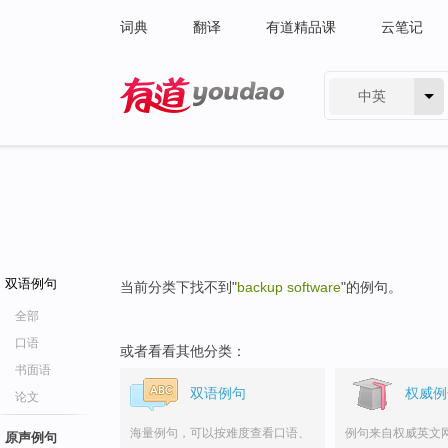
词典
翻译
有道精品课
云笔记
中英
有道 - 网易旗下搜索
双语例句
当前分类下找不到"
backup software
"的例句。
全部
口语
或者看看其他分类：
书面语
双语例句
权威例
论文
海量例句，可以按难度查看口语、
例句来自权威英文
原声例句