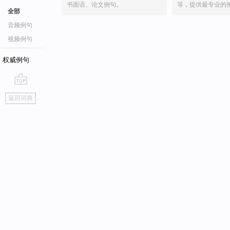
书面语、论文例句。
等，提供最专业的
全部
音频例句
视频例句
权威例句
go
返回词典
top