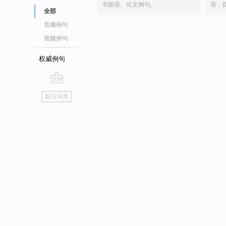
书面语、论文例句。
等，
全部
音频例句
视频例句
权威例句
go
返回词典
top