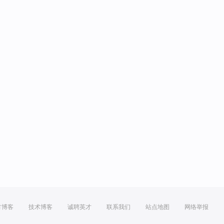
方博客
技术博客
诚聘英才
联系我们
站点地图
网络举报