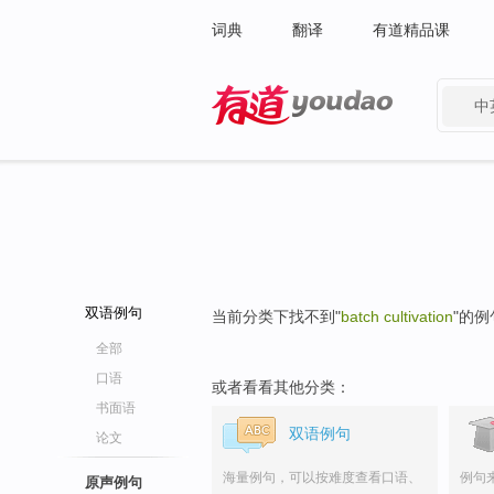
词典
翻译
有道精品课
中
有道 - 网易旗下搜索
双语例句
当前分类下找不到"
batch cultivation
"的例
全部
口语
或者看看其他分类：
书面语
双语例句
论文
海量例句，可以按难度查看口语、
例句
原声例句