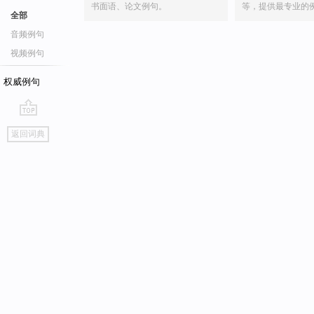
书面语、论文例句。
等，提供最专业的
全部
音频例句
视频例句
权威例句
go
返回词典
top