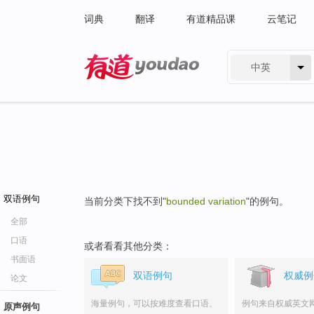
词典
翻译
有道精品课
云笔记
中英
有道 - 网易旗下搜索
双语例句
当前分类下找不到"
bounded variation
"的例句。
全部
口语
或者看看其他分类：
书面语
双语例句
权威例
论文
海量例句，可以按难度查看口语、
例句来自权威英文
原声例句