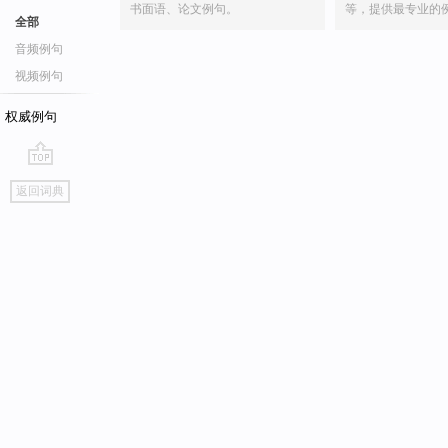
书面语、论文例句。
等，提供最专业的
全部
音频例句
视频例句
权威例句
go
返回词典
top