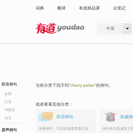
词典
翻译
有道精品课
云笔记
中英
有道 - 网易旗下搜索
双语例句
当前分类下找不到"
cherry picker
"的例句。
全部
口语
或者看看其他分类：
书面语
双语例句
权威例
论文
海量例句，可以按难度查看口语、
例句来自权威英文
原声例句