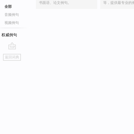
书面语、论文例句。
等，提供最专业的
全部
音频例句
视频例句
权威例句
go
返回词典
top