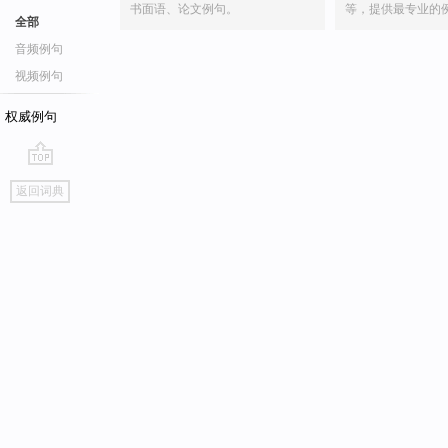
书面语、论文例句。
等，提供最专业的
全部
音频例句
视频例句
权威例句
go
返回词典
top