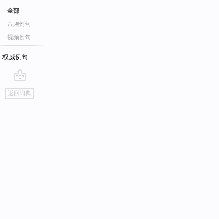
全部
音频例句
视频例句
权威例句
go
返回词典
top