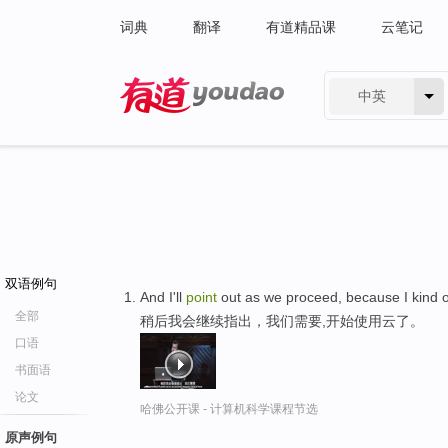
词典
翻译
有道精品课
云笔记
中英
有道 - 网易旗下搜索
双语例句
And I'll
point
out as we proceed, because I kind o
全部
稍后我会继续指出，我们需要,开始使用云了。
口语
书面语
论文
哈佛公开课 - 计算机科学课程节选
原声例句