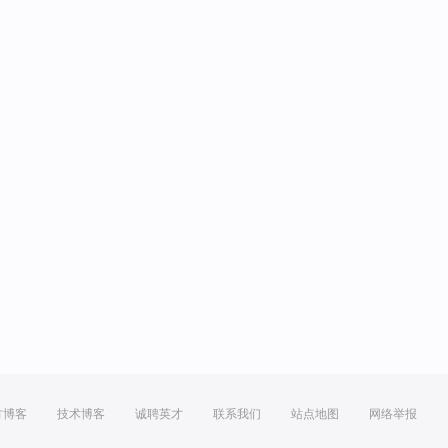
方博客
技术博客
诚聘英才
联系我们
站点地图
网络举报