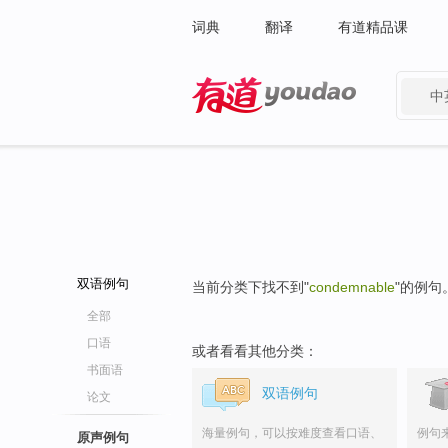
词典
翻译
有道精品课
中
有道 - 网易旗下搜索
双语例句
当前分类下找不到"
condemnable
"的例句
全部
口语
或者看看其他分类：
书面语
双语例句
论文
海量例句，可以按难度查看口语、
例句
原声例句