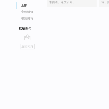
书面语、论文例句。
等，
全部
音频例句
视频例句
权威例句
go
返回词典
top