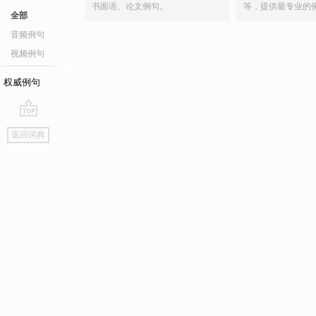
书面语、论文例句。
等，提供最专业的
全部
音频例句
视频例句
权威例句
go
返回词典
top