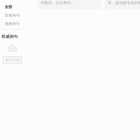
书面语、论文例句。
等，提供最专业的
全部
音频例句
视频例句
权威例句
go
返回词典
top