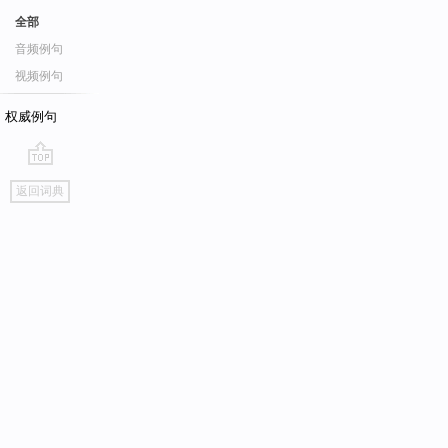
全部
音频例句
视频例句
权威例句
go
返回词典
top