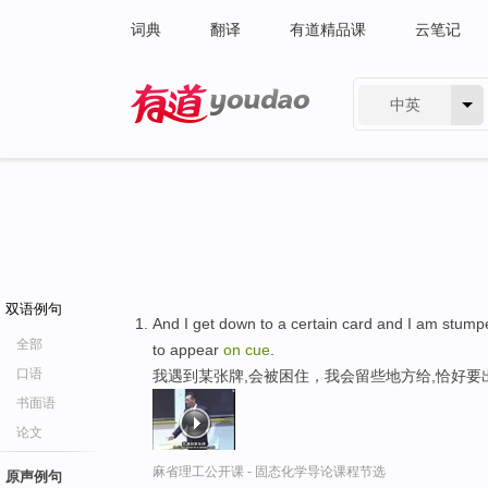
词典
翻译
有道精品课
云笔记
中英
有道 - 网易旗下搜索
双语例句
And I get down to a certain card and I am stumped
全部
to appear
on
cue
.
口语
我遇到某张牌,会被困住，我会留些地方给,恰好要
书面语
论文
麻省理工公开课 - 固态化学导论课程节选
原声例句