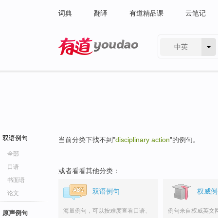
词典
翻译
有道精品课
云笔记
中英
有道 - 网易旗下搜索
双语例句
当前分类下找不到"
disciplinary action
"的例句。
全部
口语
或者看看其他分类：
书面语
双语例句
权威例
论文
海量例句，可以按难度查看口语、
例句来自权威英文
原声例句