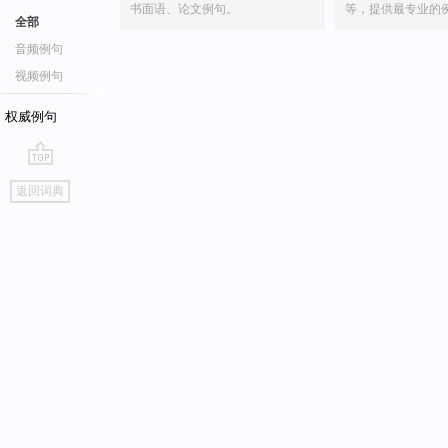
书面语、论文例句。
等，提供最专业的
全部
音频例句
视频例句
权威例句
go
返回词典
top