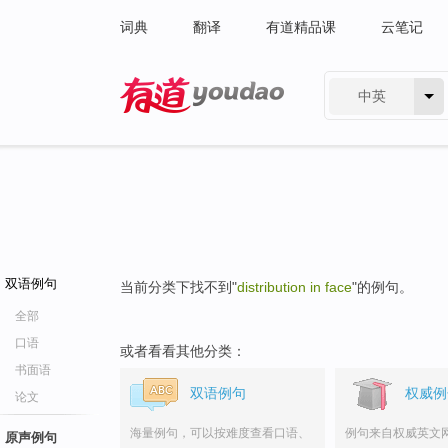
词典
翻译
有道精品课
云笔记
中英
有道 - 网易旗下搜索
双语例句
当前分类下找不到"
distribution in face
"的例句。
全部
口语
或者看看其他分类：
书面语
双语例句
权威例
论文
海量例句，可以按难度查看口语、
例句来自权威英文
原声例句