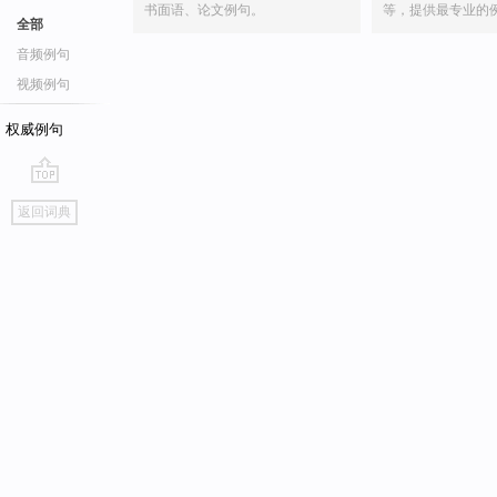
书面语、论文例句。
等，提供最专业的
全部
音频例句
视频例句
权威例句
go
返回词典
top