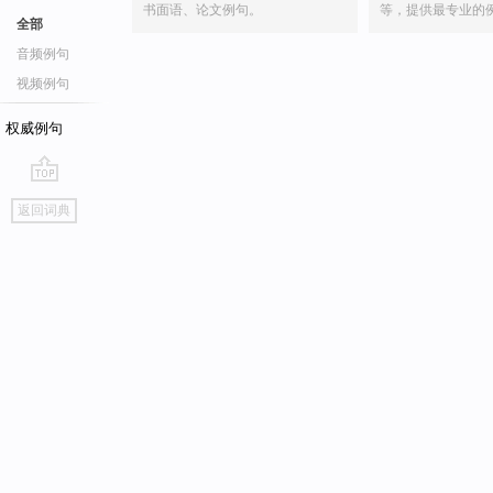
书面语、论文例句。
等，提供最专业的
全部
音频例句
视频例句
权威例句
go
返回词典
top