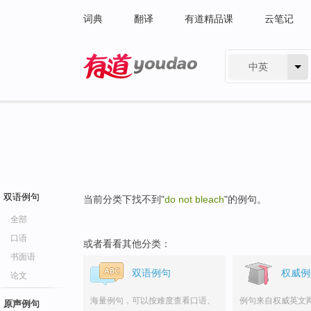
词典
翻译
有道精品课
云笔记
中英
有道 - 网易旗下搜索
双语例句
当前分类下找不到"
do not bleach
"的例句。
全部
口语
或者看看其他分类：
书面语
双语例句
权威例
论文
海量例句，可以按难度查看口语、
例句来自权威英文
原声例句