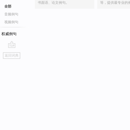
书面语、论文例句。
等，提供最专业的
全部
音频例句
视频例句
权威例句
go
返回词典
top