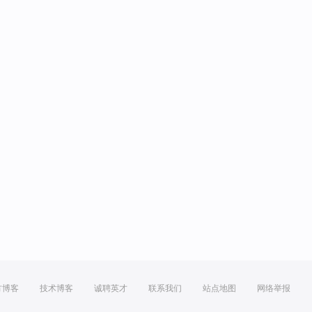
方博客
技术博客
诚聘英才
联系我们
站点地图
网络举报