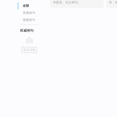
书面语、论文例句。
等，
全部
音频例句
视频例句
权威例句
go
返回词典
top