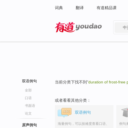
词典
翻译
有道精品课
中
有道 - 网易旗下搜索
双语例句
当前分类下找不到"
duration of frost-free 
全部
口语
或者看看其他分类：
书面语
双语例句
论文
海量例句，可以按难度查看口语、
例句
原声例句