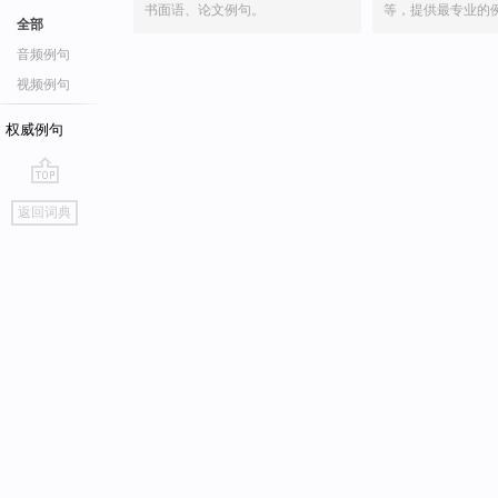
书面语、论文例句。
等，提供最专业的
全部
音频例句
视频例句
权威例句
go
返回词典
top