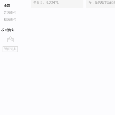
书面语、论文例句。
等，提供最专业的
全部
音频例句
视频例句
权威例句
go
返回词典
top