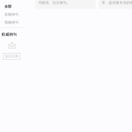
书面语、论文例句。
等，提供最专业的
全部
音频例句
视频例句
权威例句
go
返回词典
top