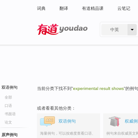
词典
翻译
有道精品课
云笔记
中英
有道 - 网易旗下搜索
双语例句
当前分类下找不到"
experimental result shows
"的例
全部
口语
或者看看其他分类：
书面语
双语例句
权威例
论文
海量例句，可以按难度查看口语、
例句来自权威英文
原声例句